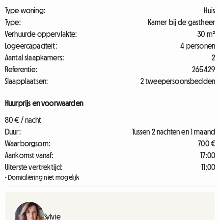
Type woning:
Huis
Type:
Kamer bij de gastheer
Verhuurde oppervlakte:
30 m²
Logeercapaciteit:
4 personen
Aantal slaapkamers:
2
Referentie:
265429
Slaapplaatsen:
2 tweepersoonsbedden
Huurprijs en voorwaarden
80 € / nacht
Duur:
Tussen 2 nachten en 1 maand
Waarborgsom:
700 €
Aankomst vanaf:
17:00
Uiterste vertrektijd:
11:00
- Domiciliëring niet mogelijk
Sylvie