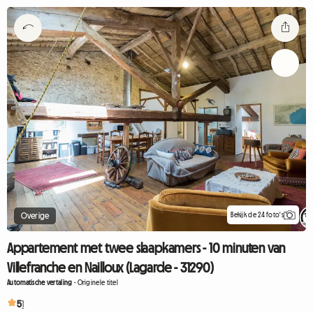
Bekijk de 24 foto's
Overige
Appartement met twee slaapkamers - 10 minuten van
Villefranche en Nailloux (Lagarde - 31290)
Automatische vertaling
-
Originele titel
5
1