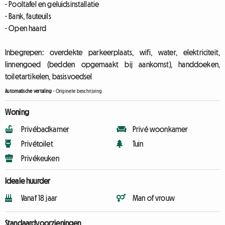
- Pooltafel en geluidsinstallatie
- Bank, fauteuils
- Open haard
Inbegrepen: overdekte parkeerplaats, wifi, water, elektriciteit,
linnengoed (bedden opgemaakt bij aankomst), handdoeken,
toiletartikelen, basisvoedsel
Automatische vertaling
-
Originele beschrijving
Woning
Privébadkamer
Privé woonkamer
Privétoilet
Tuin
Privékeuken
Ideale huurder
Vanaf 18 jaar
Man of vrouw
Standaardvoorzieningen