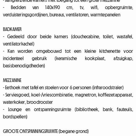
- Aangrenzende kamers met toegang tot een grote mezzanine
- Bedden van 140x190 cm, tv, wifi, opbergruimte,
verduisteringsgordijnen, bureaus, ventilatoren, warmtepanelen
BADKAMER
- Gedeeld door beide kamers (douchecabine, toilet, wastafel,
ventilatorkachel)
- Kan worden omgebouwd tot een kleine kitchenette voor
incidenteel gebruik (keramische kookplaat, afzuigkap,
basisbenodigdheden)
MEZZANINE
- Eethoek met tafel en stoelen voor 6 personen (infraroodstraler)
- Serviesgoed, koel-/vriescombinatie, magnetron, koffiezetapparaat,
waterkoker, broodrooster
- Lounge en ontspanningsruimte (bibliotheek, bank, fauteuils,
bordspellen)
GROOTE ONTSPANNINGSRUIMTE (begane grond)