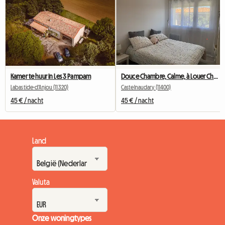
Kamer te huur in Les 3 Pampam
Douce Chambre, Calme, à Louer Chez L’habitant, Centre Ville
Labastide-d'Anjou (11320)
Castelnaudary (11400)
45 € / nacht
45 € / nacht
Land
Valuta
Onze woningtypes