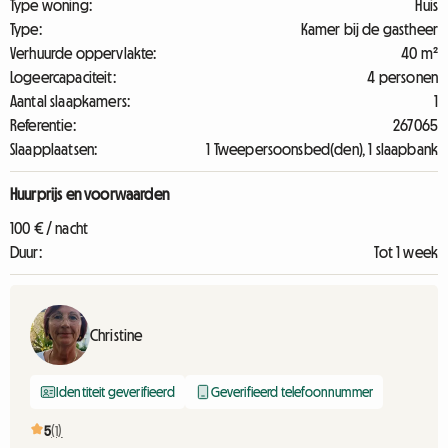
Type woning:
Huis
Type:
Kamer bij de gastheer
Verhuurde oppervlakte:
40 m²
Logeercapaciteit:
4 personen
Aantal slaapkamers:
1
Referentie:
267065
Slaapplaatsen:
1 Tweepersoonsbed(den), 1 slaapbank
Huurprijs en voorwaarden
100 € / nacht
Duur:
Tot 1 week
Christine
Identiteit geverifieerd
Geverifieerd telefoonnummer
5
(1)