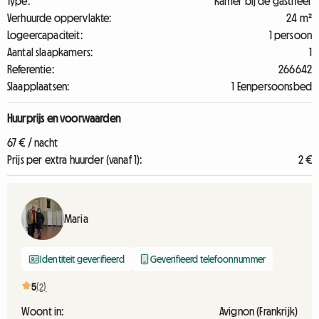
Type:
Kamer bij de gastheer
Verhuurde oppervlakte:
24 m²
Logeercapaciteit:
1 persoon
Aantal slaapkamers:
1
Referentie:
266642
Slaapplaatsen:
1 Eenpersoonsbed
Huurprijs en voorwaarden
67 € / nacht
Prijs per extra huurder (vanaf 1):
2 €
Maria
Identiteit geverifieerd
Geverifieerd telefoonnummer
5
(2)
Woont in:
Avignon (Frankrijk)