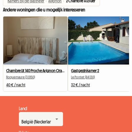
Kamers bij de gastheer
›
Avignon
›
2 Chambre À Louer
Andere woningen die u mogelijk interesseren
Chambre Lit 140 Proche Avignon Orange A 20 Mn De Marcoule
Gastgezinkamer 2
Roquemaure (30150)
Le Pontet (84130)
40 € / nacht
32 € / nacht
Land