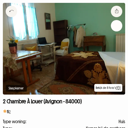
Bekijk de 8 foto's
Slaapkamer
2 Chambre À Louer (Avignon - 84000)
5
2
Type woning:
Huis