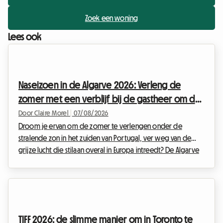
Zoek een woning
Lees ook
Naseizoen in de Algarve 2026: Verleng de
zomer met een verblijf bij de gastheer om de
hoge prijzen te vermijden
Door Claire Morel
|
07/08/2026
Droom je ervan om de zomer te verlengen onder de
stralende zon in het zuiden van Portugal, ver weg van de
grijze lucht die stilaan overal in Europa intreedt? De Algarve
in september 2026 is de absolute keuze. Met zijn
goudkleurige kliffen, kristalhelder water en uitzonderlijk
zacht klimaat blijft deze regio reizigers aantrekken die op
zoek zijn naar een ontsnapping. Bij Roomlala weten we hoe
magisch deze periode van het jaar is om de Portugese kust
TIFF 2026: de slimme manier om in Toronto te
te ontdekken. Er staat echter vaak een groot ob...