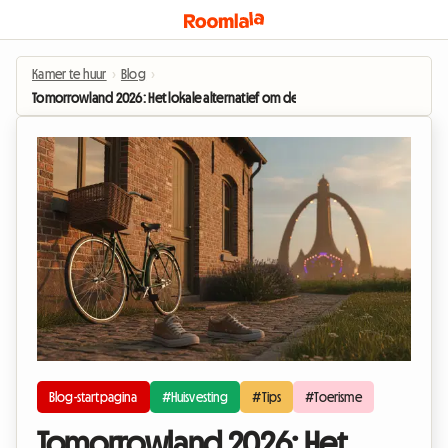
Kamer te huur
›
Blog
›
Tomorrowland 2026: Het lokale alternatief om de torenhoge hotelprijzen te
Blog-startpagina
#Huisvesting
#Tips
#Toerisme
Tomorrowland 2026: Het