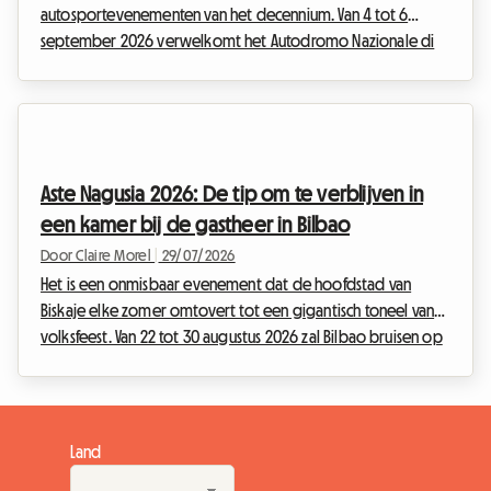
autosportevenementen van het decennium. Van 4 tot 6
september 2026 verwelkomt het Autodromo Nazionale di
Monza, de beroemde "Tempel van de Snelheid", de F1 Monza
2026. Elk jaar komen tienduizenden Tifosi en liefhebbers van
over de hele wereld samen in Lombardije om mee te trillen
op het ritme van de motoren. Maar hoewel het spektakel
op het circuit groots belooft te worden, kan de
Aste Nagusia 2026: De tip om te verblijven in
reisvoorbereiding snel veranderen in een ware
een kamer bij de gastheer in Bilbao
hindernisbaan, ze...
Door Claire Morel
|
29/07/2026
Het is een onmisbaar evenement dat de hoofdstad van
Biskaje elke zomer omtovert tot een gigantisch toneel van
volksfeest. Van 22 tot 30 augustus 2026 zal Bilbao bruisen op
het ritme van de Aste Nagusia, de beroemde Grote Week.
Hoewel het evenement honderdduizenden bezoekers trekt
die klaar zijn om de Baskische cultuur te vieren, vormt het
een grote uitdaging: betaalbare accommodatie vinden. Met
Land
hotels die maanden van tevoren volgeboekt zijn en prijzen