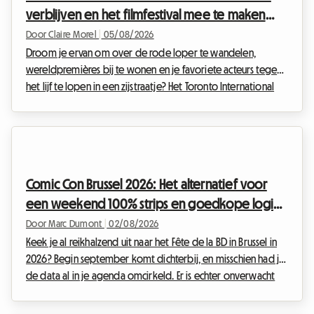
verblijven en het filmfestival mee te maken
zonder een fortuin uit te geven
Door Claire Morel
|
05/08/2026
Droom je ervan om over de rode loper te wandelen,
wereldpremières bij te wonen en je favoriete acteurs tegen
het lijf te lopen in een zijstraatje? Het Toronto International
Film Festival is hét onmisbare evenement van het jaar voor
elke zichzelf respecterende filmliefhebber. Het organiseren
van je reis voor dit wereldwijde evenement kan echter al
snel een financiële kopzorg worden, zeker als het op
accommodatie aankomt. Bij Roomlala weten we hoe
Comic Con Brussel 2026: Het alternatief voor
cruciaal het is om een comfortabel onderkomen te v...
een weekend 100% strips en goedkope logies
bij Roomlala
Door Marc Dumont
|
02/08/2026
Keek je al reikhalzend uit naar het Fête de la BD in Brussel in
2026? Begin september komt dichterbij, en misschien had je
de data al in je agenda omcirkeld. Er is echter onverwacht
nieuws dat de Belgische culturele kalender op zijn kop heeft
gezet. Geconfronteerd met deze situatie hebben we bij