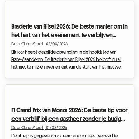
Roomlala besloten om jouw verblijf opnieuw uit te vinden.
Ook al gaat het officiële evenement niet door, de Belgische
hoofdstad staat vol met permanente schatten voor
Braderie van Rijsel 2026: De beste manier om in
liefhebbers van de negende kunst. Di...
het hart van het evenement te verblijven
zonder de hoofdprijs te betalen
Door Claire Morel
|
02/08/2026
Elk jaar heerst dezelfde opwinding in de hoofdstad van
Frans-Vlaanderen. De Braderie van Rijsel 2026 belooft nu al
hét niet te missen evenement van de start van het nieuwe
seizoen te worden. Deze grote volksfeestelijkheid is officieel
gepland van zaterdag 5 september om 8u tot zondag 6
september om 18u en zal de metropool Rijsel veranderen in
een enorme openluchtmarkt. Maar bij een uitzonderlijk
evenement hoort ook een massale toestroom van
F1 Grand Prix van Monza 2026: De beste tip voor
bezoekers. Een slaapplek vinden wordt al snel een ware ...
een verblijf bij een gastheer zonder je budget
te overschrijden
Door Claire Morel
|
01/08/2026
De aftrap is gegeven voor een van de meest verwachte