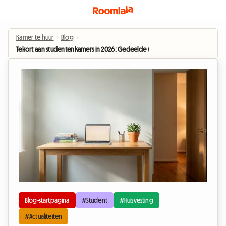
Kamer te huur
›
Blog
›
Tekort aan studentenkamers in 2026: Gedeelde woning bij de gastheer als 
Blog-startpagina
#Student
#Huisvesting
#Actualiteiten