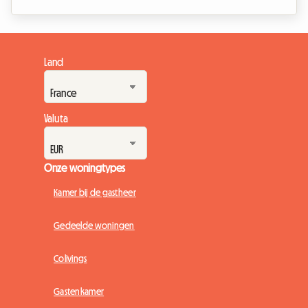
studentenprotestbeweging, die berucht is onder de naam
'caro affitti 2026', luider dan ooit in de grote
universiteitssteden van het land. De tenten voor de
prestigieuze universiteiten van Milaan, Rome of Bologna zijn
Land
niet langer slechts tijdelijke verzetsdaden, maar het
blijvende symbool van een generatie die financieel strijd...
Valuta
Onze woningtypes
Kamer bij de gastheer
Gedeelde woningen
Colivings
Gastenkamer