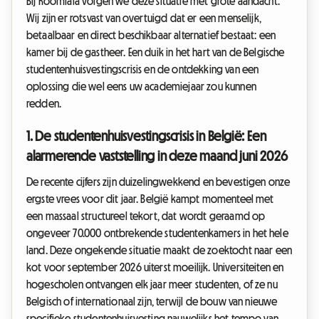
Bij Roomlala volgen we deze situatie met grote aandacht.
Wij zijn er rotsvast van overtuigd dat er een menselijk,
betaalbaar en direct beschikbaar alternatief bestaat: een
kamer bij de gastheer. Een duik in het hart van de Belgische
studentenhuisvestingscrisis en de ontdekking van een
oplossing die wel eens uw academiejaar zou kunnen
redden.
1. De studentenhuisvestingscrisis in België: Een
alarmerende vaststelling in deze maand juni 2026
De recente cijfers zijn duizelingwekkend en bevestigen onze
ergste vrees voor dit jaar. België kampt momenteel met
een massaal structureel tekort, dat wordt geraamd op
ongeveer 70.000 ontbrekende studentenkamers in het hele
land. Deze ongekende situatie maakt de zoektocht naar een
kot voor september 2026 uiterst moeilijk. Universiteiten en
hogescholen ontvangen elk jaar meer studenten, of ze nu
Belgisch of internationaal zijn, terwijl de bouw van nieuwe
specifieke studentenhuisvesting nauwelijks het tempo van