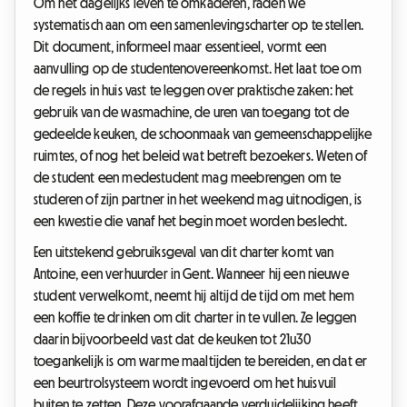
Om het dagelijks leven te omkaderen, raden we
systematisch aan om een samenlevingscharter op te stellen.
Dit document, informeel maar essentieel, vormt een
aanvulling op de studentenovereenkomst. Het laat toe om
de regels in huis vast te leggen over praktische zaken: het
gebruik van de wasmachine, de uren van toegang tot de
gedeelde keuken, de schoonmaak van gemeenschappelijke
ruimtes, of nog het beleid wat betreft bezoekers. Weten of
de student een medestudent mag meebrengen om te
studeren of zijn partner in het weekend mag uitnodigen, is
een kwestie die vanaf het begin moet worden beslecht.
Een uitstekend gebruiksgeval van dit charter komt van
Antoine, een verhuurder in Gent. Wanneer hij een nieuwe
student verwelkomt, neemt hij altijd de tijd om met hem
een koffie te drinken om dit charter in te vullen. Ze leggen
daarin bijvoorbeeld vast dat de keuken tot 21u30
toegankelijk is om warme maaltijden te bereiden, en dat er
een beurtrolsysteem wordt ingevoerd om het huisvuil
buiten te zetten. Deze voorafgaande verduidelijking heeft