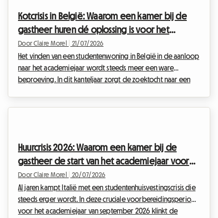
enkele minuten verdwijnen en kandidatuurdossiers zich bij
Kotcrisis in België: Waarom een kamer bij de
honderden opstapelen op de bureaus van
gastheer huren dé oplossing is voor het
vastgoedbeheerders. Bij Ro...
academiejaar 2026
Door Claire Morel
|
21/07/2026
Het vinden van een studentenwoning in België in de aanloop
naar het academiejaar wordt steeds meer een ware
beproeving. In dit kanteljaar zorgt de zoektocht naar een
studentenkot België 2026 voor de nodige stress bij
duizenden jongeren en hun ouders. Met een stagnerend
aanbod, peperdure privékamers en een explosieve vraag,
staat de vastgoedmarkt voor studenten zwaar onder druk.
Geconfronteerd met deze alarmerende situatie ontstaan er
Huurcrisis 2026: Waarom een kamer bij de
nieuwe alternatieven om het recht op onderwijs in
gastheer de start van het academiejaar voor
menswaardige...
Italiaanse studenten redt
Door Claire Morel
|
20/07/2026
Al jaren kampt Italië met een studentenhuisvestingscrisis die
steeds erger wordt. In deze cruciale voorbereidingsperiode
voor het academiejaar van september 2026 klinkt de