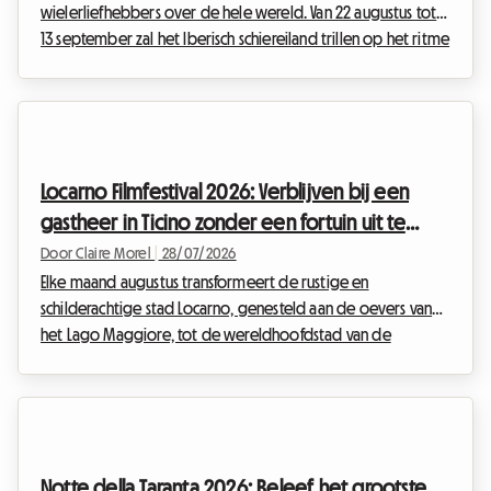
wielerliefhebbers over de hele wereld. Van 22 augustus tot
13 september zal het Iberisch schiereiland trillen op het ritme
van de pedaalslagen, heroïsche ontsnappingen en uitzinnige
menigten. De Vuelta 2026, de 81e editie van deze
legendarische Grote Ronde, belooft een sportief spektakel
van een zeldzame intensiteit. Voor gepassioneerde fans die
het evenement van dichtbij willen meemaken, is het volgen
Locarno Filmfestival 2026: Verblijven bij een
van de etappes van dag tot dag de droom van ...
gastheer in Ticino zonder een fortuin uit te
geven
Door Claire Morel
|
28/07/2026
Elke maand augustus transformeert de rustige en
schilderachtige stad Locarno, genesteld aan de oevers van
het Lago Maggiore, tot de wereldhoofdstad van de
arthouse-cinema. De 79e editie van het Locarno Film Festival
2026, dat plaatsvindt van 5 tot 15 augustus, belooft nu al een
niet te missen evenement te worden voor filmliefhebbers
van over de hele wereld. Hoewel de magie ongetwijfeld tot
leven komt voor het grote scherm, kan de voorbereiding
Notte della Taranta 2026: Beleef het grootste