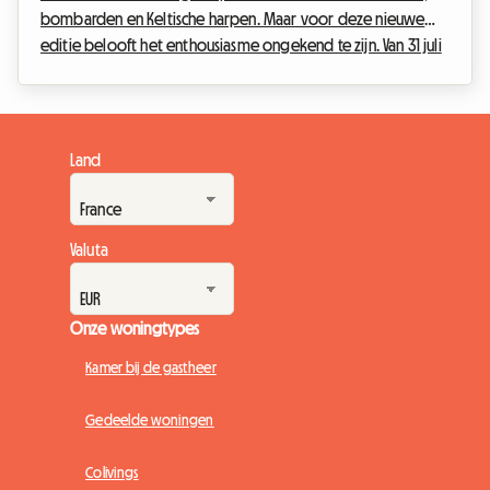
bombarden en Keltische harpen. Maar voor deze nieuwe
editie belooft het enthousiasme ongekend te zijn. Van 31 juli
tot 9 augustus 2026 ontvangt de havenstad in de Morbihan
de 55e editie van haar beroemde evenement. Met de Britse
Cornwall in de schijnwerpers, maakt het Festival Interceltique
Lorient 2026 zich op om honderdduizenden liefhebbers van
Land
over de hele wereld te verwelkomen. Geconfronteerd met
deze massale toestroom, stelt zich voor...
Valuta
Onze woningtypes
Kamer bij de gastheer
Gedeelde woningen
Colivings