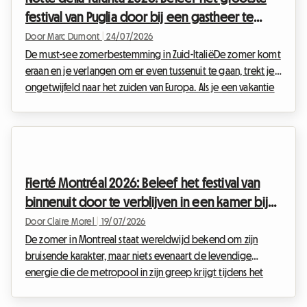
van deze reis snel een hoofdpijndossier worden, zeke...
festival van Puglia door bij een gastheer te
verblijven
Door Marc Dumont
|
24/07/2026
De must-see zomerbestemming in Zuid-ItaliëDe zomer komt
eraan en je verlangen om er even tussenuit te gaan, trekt je
ongetwijfeld naar het zuiden van Europa. Als je een vakantie
in Italië in augustus plant, is er één cultureel en muzikaal
evenement dat je absoluut niet mag missen: de Notte della
Taranta 2026. Elk jaar verandert dit festival de hak van de
Italiaanse laars in een enorme openluchtdansvloer, waar de
eeuwenoude tradities van Salento met een aanstekelijke
Fierté Montréal 2026: Beleef het festival van
energie worden gevierd.Bij Ro...
binnenuit door te verblijven in een kamer bij
de gastheer
Door Claire Morel
|
19/07/2026
De zomer in Montreal staat wereldwijd bekend om zijn
bruisende karakter, maar niets evenaart de levendige
energie die de metropool in zijn greep krijgt tijdens het
Pride-festival. Terwijl de editie van Fierté Montréal 2026 nu al
wordt aangekondigd als een historisch evenement, zijn de