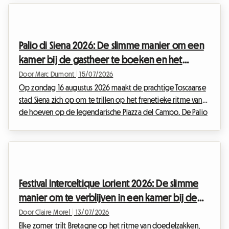
voorbereidingen in volle gang om honderdduizenden
bezoekers te verwelkomen die de diversiteit, inclusie en de
rechten van de 2SLGBTQIA+-gemeenschappen komen
Palio di Siena 2026: De slimme manier om een
vieren.Voor veel reizigers maakt het enthousiasme echter ...
kamer bij de gastheer te boeken en het
evenement tegen de beste prijs te beleven
Door Marc Dumont
|
15/07/2026
Op zondag 16 augustus 2026 maakt de prachtige Toscaanse
stad Siena zich op om te trillen op het frenetieke ritme van
de hoeven op de legendarische Piazza del Campo. De Palio
dell'Assunta is niet zomaar een paardenrace; het is de
kloppende ziel van een hele stad die zich aan de hele
wereld onthult. Elk jaar trekt dit historische evenement met
een zeldzame intensiteit duizenden bezoekers uit alle
hoeken van de wereld aan, die allemaal willen deelnemen
Festival Interceltique Lorient 2026: De slimme
aan deze unieke viering. Deze massale toeloop ...
manier om te verblijven in een kamer bij de
gastheer zonder een fortuin uit te geven
Door Claire Morel
|
13/07/2026
Elke zomer trilt Bretagne op het ritme van doedelzakken,