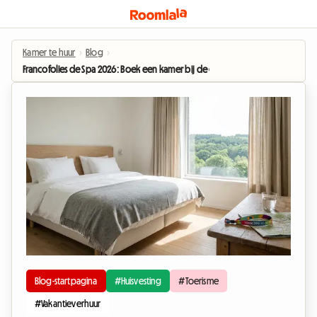
Kamer te huur
›
Blog
›
Francofolies de Spa 2026: Boek een kamer bij de gastheer en geniet van het fe
Blog-startpagina
#Huisvesting
#Toerisme
#Vakantieverhuur