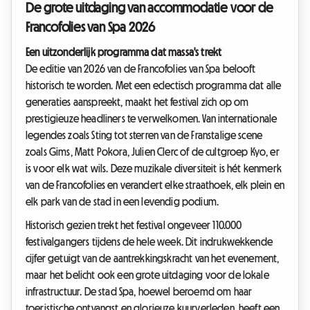
De grote uitdaging van accommodatie voor de
Francofolies van Spa 2026
Een uitzonderlijk programma dat massa's trekt
De editie van 2026 van de Francofolies van Spa belooft
historisch te worden. Met een eclectisch programma dat alle
generaties aanspreekt, maakt het festival zich op om
prestigieuze headliners te verwelkomen. Van internationale
legendes zoals Sting tot sterren van de Franstalige scene
zoals Gims, Matt Pokora, Julien Clerc of de cultgroep Kyo, er
is voor elk wat wils. Deze muzikale diversiteit is hét kenmerk
van de Francofolies en verandert elke straathoek, elk plein en
elk park van de stad in een levendig podium.
Historisch gezien trekt het festival ongeveer 110.000
festivalgangers tijdens de hele week. Dit indrukwekkende
cijfer getuigt van de aantrekkingskracht van het evenement,
maar het belicht ook een grote uitdaging voor de lokale
infrastructuur. De stad Spa, hoewel beroemd om haar
toeristische ontvangst en glorieuze kuurverleden, heeft een