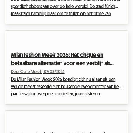
sportliefhebbers van over de hele wereld. De stad Zürich
maakt zich namelijk klaar om te trillen op het ritme van
sportieve hoogstandjes met de langverwachte terugkeer
van de Weltklasse-meeting. Dit prestigieuze evenement,
een ware institutie op de internationale sportkalender, trekt
elk jaar duizenden enthousiastelingen aan die de
atletiekelite komen bewonderen. Hoewel het spektakel op
Milan Fashion Week 2026: Het chique en
de baan gegarandeerd is, kan de organisatie van het ver...
betaalbare alternatief voor een verblijf als
kamer bij de gastheer
Door Claire Morel
|
07/08/2026
De Milan Fashion Week 2026 kondigt zich nu al aan als een
van de meest essentiële en bruisende evenementen van het
jaar. Terwijl ontwerpers, modellen, journalisten en
modeliefhebbers van over de hele wereld naar de
Lombardische hoofdstad trekken, rijst er een cruciale vraag:
hoe vind je een kwaliteitsvol verblijf zonder fortuinen uit te
geven? Bij Roomlala weten we hoe uitdagend de zoektocht
naar een accommodatie kan zijn tijdens zulke drukke