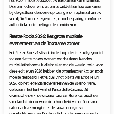
het accommodatiebudget uw reisplannen kan afremmen.
Daarom nodigen wij u uit om te ontdekken hoe een kamer
bij de gastheer de ideale oplossing is om optimaal van uw
verblijf in Florence te genieten, door besparing, comfort en
authentieke ontmoetingen te combineren.
Firenze Rocks 2026: Het grote muzikale
evenement van de Toscaanse zomer
Het Firenze Rocks-festival is in de loop der jaren uitgegroeid
tot een niet te missen evenement dat tienduizenden
muziekliefhebbers uit alle hoeken van de wereld trekt. Voor
deze editie van 2026 hebben de organisatoren kosten noch
moeite gespaard. Het festival vindt plaats van 12 tot 14 juni
2026 op het legendarische terrein van de Visarno Arena,
gelegen in het hart van het Parco delle Cascine. Dit
gigantische park, de groene long van Florence, biedt een
spectaculair decor waar de schoonheid van de Toscaanse
natuur zich vermengt met de rauwe energie van
openluchtconcerten. De akoestiek en de omvang van de