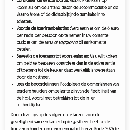
Controleer de exacte locatie:
Gebruik de kaart op
Roomlala om de afstand tussen de accommodatie en de
Visarno Arena of de dichtstbijzijnde tramhalte in te
schatten.
Voorzie de toeristenbelasting:
Vergeet niet om de 6 euro
per nacht per persoon op te nemen in uw contante
budget om de
tassa di soggiorno
bij aankomst te
betalen.
Bevestig de toegang tot voorzieningen:
Als u wilt koken
om geld te besparen, controleer dan in de advertentie
of toegang tot de keuken daadwerkelijk is toegestaan
door de gastheer.
Lees de beoordelingen:
Raadpleeg de opmerkingen van
eerdere huurders om zeker te zijn van de flexibiliteit van
de host, vooral met betrekking tot de in- en
uitchecktijden.
Door deze tips op te volgen en te kiezen voor de
gezelligheid van een kamer bij de gastheer, heeft u alle
troeven in handen om een memorabel Firenze Rocks 2026 te