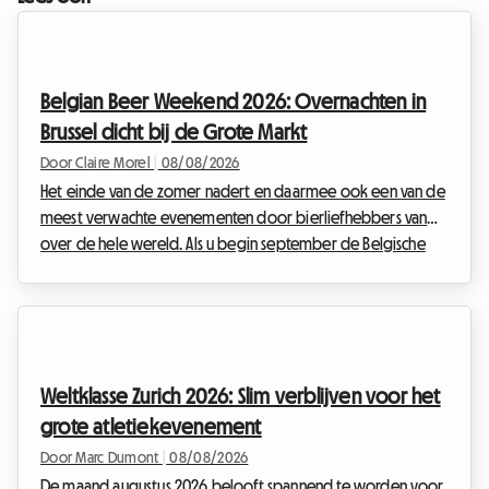
Belgian Beer Weekend 2026: Overnachten in
Brussel dicht bij de Grote Markt
Door Claire Morel
|
08/08/2026
Het einde van de zomer nadert en daarmee ook een van de
meest verwachte evenementen door bierliefhebbers van
over de hele wereld. Als u begin september de Belgische
hoofdstad bezoekt, hebt u vast al gehoord van het grote
bierevenement dat het historisch centrum tot leven brengt.
Bij Roomlala weten we hoe complex het kan zijn om uw
verblijf te organiseren tijdens grote internationale
evenementen. Hotels zitten maanden van tevoren vol en de
Weltklasse Zurich 2026: Slim verblijven voor het
prijzen schieten de lucht in. Daarom bieden wij u een har...
grote atletiekevenement
Door Marc Dumont
|
08/08/2026
De maand augustus 2026 belooft spannend te worden voor