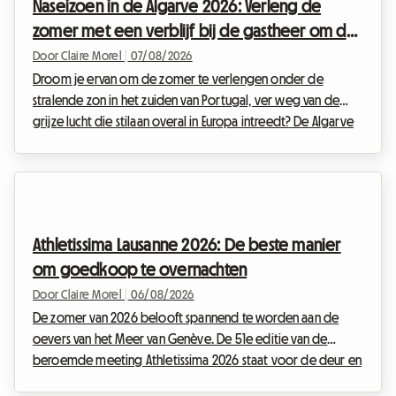
Naseizoen in de Algarve 2026: Verleng de
periodes. Hotels zitten maanden van tevoren volgeboek...
zomer met een verblijf bij de gastheer om de
hoge prijzen te vermijden
Door Claire Morel
|
07/08/2026
Droom je ervan om de zomer te verlengen onder de
stralende zon in het zuiden van Portugal, ver weg van de
grijze lucht die stilaan overal in Europa intreedt? De Algarve
in september 2026 is de absolute keuze. Met zijn
goudkleurige kliffen, kristalhelder water en uitzonderlijk
zacht klimaat blijft deze regio reizigers aantrekken die op
zoek zijn naar een ontsnapping. Bij Roomlala weten we hoe
magisch deze periode van het jaar is om de Portugese kust
Athletissima Lausanne 2026: De beste manier
te ontdekken. Er staat echter vaak een groot ob...
om goedkoop te overnachten
Door Claire Morel
|
06/08/2026
De zomer van 2026 belooft spannend te worden aan de
oevers van het Meer van Genève. De 51e editie van de
beroemde meeting Athletissima 2026 staat voor de deur en
belooft de olympische hoofdstad opnieuw in vuur en vlam