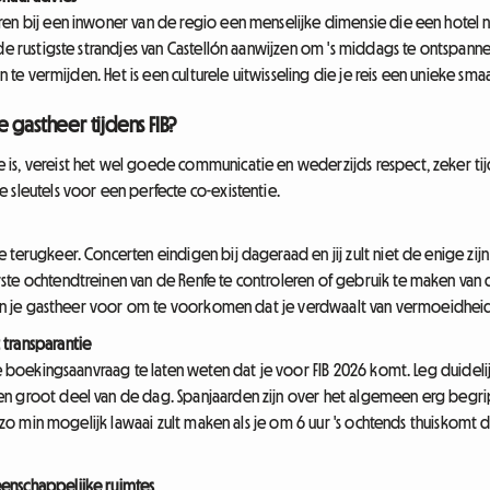
en bij een inwoner van de regio een menselijke dimensie die een hotel n
de rustigste strandjes van Castellón aanwijzen om 's middags te ontspannen
on te vermijden. Het is een culturele uitwisseling die je reis een unieke sma
 gastheer tijdens FIB?
s, vereist het wel goede communicatie en wederzijds respect, zeker tijd
 sleutels voor een perfecte co-existentie.
terugkeer. Concerten eindigen bij dageraad en jij zult niet de enige zijn d
te ochtendtreinen van de Renfe te controleren of gebruik te maken van de
s van je gastheer voor om te voorkomen dat je verdwaalt van vermoeidhei
transparantie
de boekingsaanvraag te laten weten dat je voor FIB 2026 komt. Leg duidelij
en groot deel van de dag. Spanjaarden zijn over het algemeen erg begri
je zo min mogelijk lawaai zult maken als je om 6 uur 's ochtends thuiskomt 
enschappelijke ruimtes