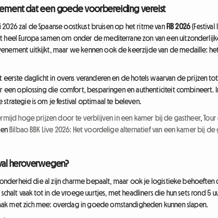
venement dat een goede voorbereiding vereist
juli 2026 zal de Spaanse oostkust bruisen op het ritme van
FIB 2026
(Festival 
t heel Europa samen om onder de mediterrane zon van een uitzonderlijke 
venement uitkijkt, maar we kennen ook de keerzijde van de medaille: he
et eerste daglicht in ovens veranderen en de hotels waarvan de prijzen t
er een oplossing die comfort, besparingen en authenticiteit combineert. 
strategie is om je festival optimaal te beleven.
ermijd hoge prijzen door te verblijven in een kamer bij de gastheer
,
Tour
en
Bilbao BBK Live 2026: Het voordelige alternatief van een kamer bij d
tival heroverwegen?
ijzonderheid die al zijn charme bepaalt, maar ook je logistieke behoeften
schalt vaak tot in de vroege uurtjes, met headliners die hun sets rond 5 uu
aak met zich mee: overdag in goede omstandigheden kunnen slapen.