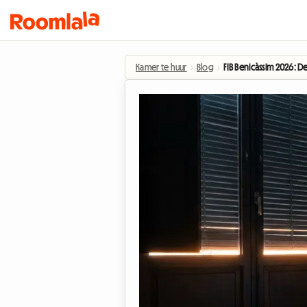
Kamer te huur
›
Blog
›
FIB Benicàssim 2026: 