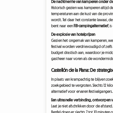
De nachtmerrie van kamperen onder de
Historisch gezien was kamperen altijd de
temperaturen aan de kust van de provinc
wordt. Tel daar het constante lawaai, 
bent naar een
FIB-campingalternatief
, 
De explosie van hotelprijzen
Gezien het ongemak van kamperen, wende
festival worden verdrievoudigd of zelf
budget drastisch aan, waardoor je midde
gastheer naar voren als de wondermid
Castellón de la Plana: De strategi
In plaats van krampachtig te blijven zo
zoekgebied te vergroten. Slechts 12 kilo
alternatief voor ervaren festivalgangers.
Een ultrasnelle verbinding, ontworpen
Laat je niet afschrikken door de afstand
Renfe) doen er slechts 7 tot 10 minuten o