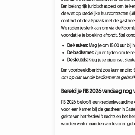
Een belangrijk juridisch aspect om te ke
de wet op stedelijke huurcontracten (L
contract of de afspraak met de gasthee
We raden je sterk aan om via de Rooml
voordat je je boeking afrondt. Stel conc
De keuken:
Mag je om 15.00 uur bij 
De badkamer:
Zijn er tijden om te r
De sleutels:
Krijg je je eigen set sleu
Een voorbeeldbericht zou kunnen zijn:
"
om op dat uur de badkamer te gebruike
Bereid je FIB 2026 vandaag nog 
FIB 2026 belooft een gedenkwaardige e
voor een kamer bij de gastheer in Castel
gekte van het festival 's nachts en het
worden vaak maanden van tevoren geboek