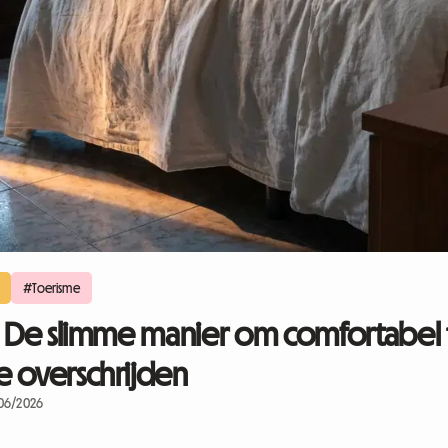
#Toerisme
: De slimme manier om comfortabel t
e overschrijden
/06/2026