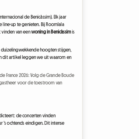
Internacional de Benicàssim). Elk jaar
line-up te genieten. Bij Roomlala
t vinden van een
woning in Benicàssim
is
ot duizelingwekkende hoogten stijgen,
In dit artikel leggen we uit waarom en
 de France 2026: Volg de Grande Boucle
e gastheer voor de toestroom van
 dicteert: de concerten vinden
r 's ochtends eindigen. Dit intense