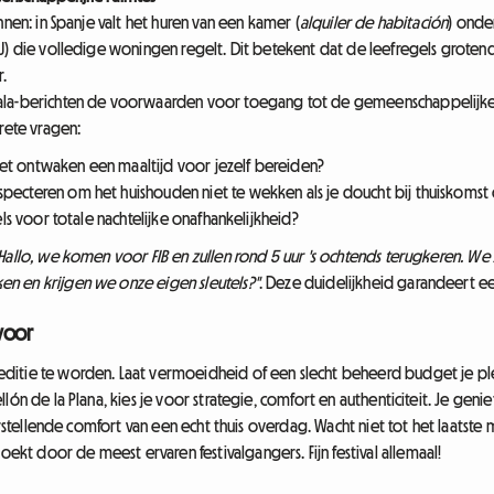
nnen: in Spanje valt het huren van een kamer (
alquiler de habitación
) onde
AU) die volledige woningen regelt. Dit betekent dat de leefregels grot
r.
ala-berichten de voorwaarden voor toegang tot de gemeenschappelijke ru
rete vragen:
het ontwaken een maaltijd voor jezelf bereiden?
especteren om het huishouden niet te wekken als je doucht bij thuiskomst
tels voor totale nachtelijke onafhankelijkheid?
Hallo, we komen voor FIB en zullen rond 5 uur 's ochtends terugkeren. We zu
n en krijgen we onze eigen sleutels?"
. Deze duidelijkheid garandeert e
voor
ditie te worden. Laat vermoeidheid of een slecht beheerd budget je ple
lón de la Plana, kies je voor strategie, comfort en authenticiteit. Je gen
 herstellende comfort van een echt thuis overdag. Wacht niet tot het laat
t door de meest ervaren festivalgangers. Fijn festival allemaal!