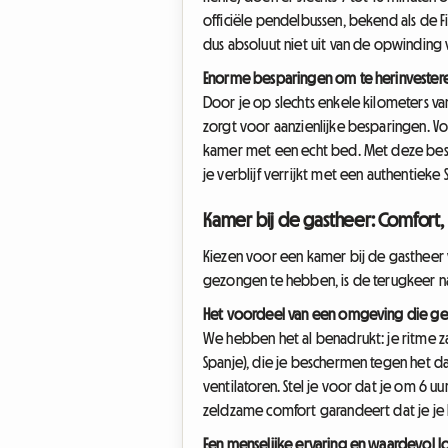
officiële pendelbussen, bekend als de 
dus absoluut niet uit van de opwinding v
Enorme besparingen om te herinvesteren
Door je op slechts enkele kilometers van
zorgt voor aanzienlijke besparingen. Voo
kamer met een echt bed. Met deze bespar
je verblijf verrijkt met een authentieke 
Kamer bij de gastheer: Comfort, 
Kiezen voor een kamer bij de gastheer 
gezongen te hebben, is de terugkeer na
Het voordeel van een omgeving die ges
We hebben het al benadrukt: je ritme za
Spanje), die je beschermen tegen het d
ventilatoren. Stel je voor dat je om 6 
zeldzame comfort garandeert dat je je
Een menselijke ervaring en waardevol l