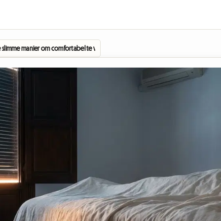
De slimme manier om comfortabel te verblijven zonder je budget te overschrijden