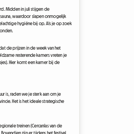
d. Midden in juli stijgen de
re sauna, waardoor slapen onmogelijk
lachtige hygiëne bij op. Als je op zoek
vonden.
dat de prijzen in de week van het
eldzame resterende kamers vreten je
pjes). Hier komt een kamer bij de
ur is, raden we je sterk aan om je
ncie. Het is het ideale strategische
regionale treinen (Cercanías van de
Bovendien zijn er tijdens het festival