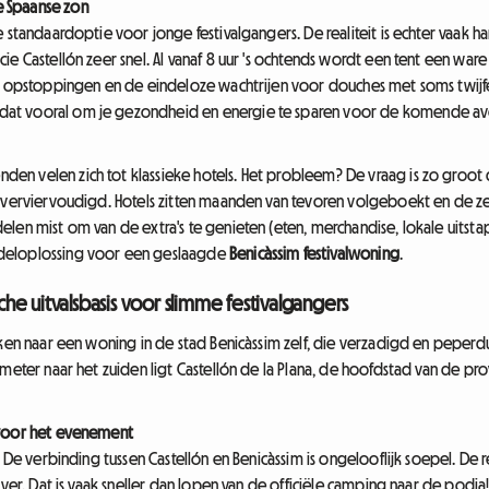
 Spaanse zon
 standaardoptie voor jonge festivalgangers. De realiteit is echter vaak har
ie Castellón zeer snel. Al vanaf 8 uur 's ochtends wordt een tent een wa
de opstoppingen en de eindeloze wachtrijen voor douches met soms twijfe
is dat vooral om je gezondheid en energie te sparen voor de komende a
n velen zich tot klassieke hotels. Het probleem? De vraag is zo groot 
s verviervoudigd. Hotels zitten maanden van tevoren volgeboekt en de z
len mist om van de extra's te genieten (eten, merchandise, lokale uitsta
deloplossing voor een geslaagde
Benicàssim festivalwoning
.
sche uitvalsbasis voor slimme festivalgangers
eken naar een woning in de stad Benicàssim zelf, die verzadigd en peperdu
meter naar het zuiden ligt Castellón de la Plana, de hoofdstad van de provi
 voor het evenement
. De verbinding tussen Castellón en Benicàssim is ongelooflijk soepel. De 
ver. Dat is vaak sneller dan lopen van de officiële camping naar de podia! 