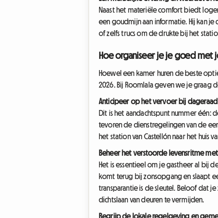
Naast het materiële comfort biedt loger
een goudmijn aan informatie. Hij kan je 
of zelfs trucs om de drukte bij het stati
Hoe organiseer je je goed met je
Hoewel een kamer huren de beste optie i
2026. Bij Roomlala geven we je graag de
Anticipeer op het vervoer bij dageraad
Dit is het aandachtspunt nummer één: de 
tevoren de dienstregelingen van de eers
het station van Castellón naar het hui
Beheer het verstoorde levensritme met 
Het is essentieel om je gastheer al bij 
komt terug bij zonsopgang en slaapt e
transparantie is de sleutel. Beloof dat 
dichtslaan van deuren te vermijden.
Begrijp de lokale regelgeving en geme