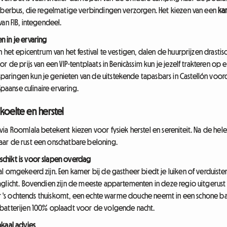
Fiberbus, die regelmatige verbindingen verzorgen. Het kiezen van een
ka
an FIB, integendeel.
 in je ervaring
 het epicentrum van het festival te vestigen, dalen de huurprijzen drastisc
r de prijs van een VIP-tentplaats in Benicàssim kun je jezelf trakteren o
ingen kun je genieten van de uitstekende tapasbars in Castellón voordat 
Spaanse culinaire ervaring.
koelte en herstel
via Roomlala betekent kiezen voor fysiek herstel en sereniteit. Na de he
ar de rust een onschatbare beloning.
chikt is voor slapen overdag
l omgekeerd zijn. Een kamer bij de gastheer biedt je luiken of verduister
aglicht. Bovendien zijn de meeste appartementen in deze regio uitgerust 
uur 's ochtends thuiskomt, een echte warme douche neemt in een schone bad
 batterijen 100% oplaadt voor de volgende nacht.
okaal advies