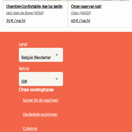
Chambre Confortable, Vue Sur Jardin
Onze oase van rust!
Saint-Jean-de-Braye (45760)
Chécy (45430)
30 € / nacht
60 € / nacht
Land
Valuta
Onze woningtypes
Kamer bij de gastheer
Gedeelde woningen
Colivings