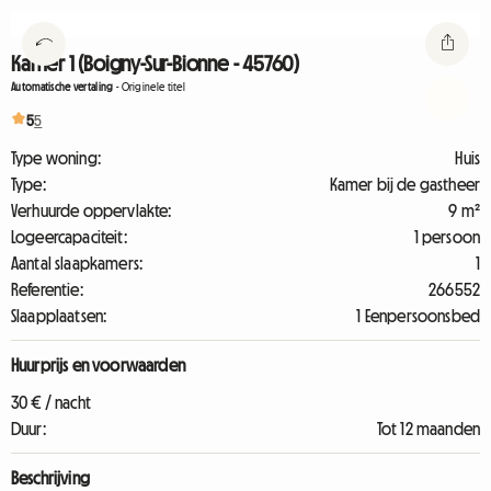
Kamer 1 (Boigny-Sur-Bionne - 45760)
Automatische vertaling
-
Originele titel
5
5
Type woning:
Huis
Type:
Kamer bij de gastheer
Verhuurde oppervlakte:
9 m²
Logeercapaciteit:
1 persoon
Aantal slaapkamers:
1
Referentie:
266552
Slaapplaatsen:
1 Eenpersoonsbed
Huurprijs en voorwaarden
30 € / nacht
Duur:
Tot 12 maanden
Beschrijving