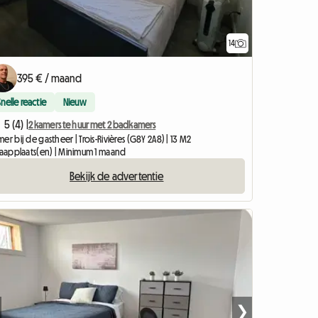
14
395 € / maand
Snelle reactie
Nieuw
5 (4) |
2 kamers te huur met 2 badkamers
er bij de gastheer | Trois-Rivières (G8Y 2A8) | 13 M2
slaapplaats(en) | Minimum 1 maand
Bekijk de advertentie
❯