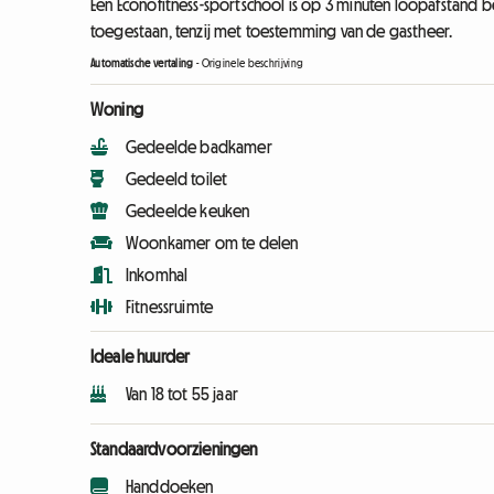
Een Econofitness-sportschool is op 3 minuten loopafstand bere
toegestaan, tenzij met toestemming van de gastheer.
Automatische vertaling
-
Originele beschrijving
Woning
Gedeelde badkamer
Gedeeld toilet
Gedeelde keuken
Woonkamer om te delen
Inkomhal
Fitnessruimte
Ideale huurder
Van 18 tot 55 jaar
Standaardvoorzieningen
Handdoeken