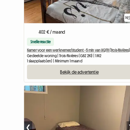
14
402 € / maand
Snelle reactie
Kamer voor een werknemer/student - 5 min van UQTR (Trois-Rivières
Gedeelde woning | Trois-Rivières (G8Z 2K1) | 1 M2
1 slaapplaats(en) | Minimum 1 maand
Bekijk de advertentie
❮