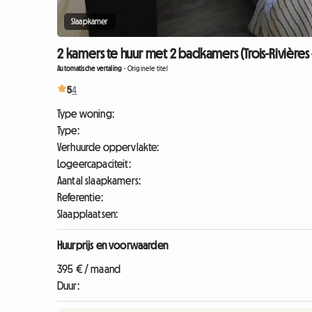
Slaapkamer
2 kamers te huur met 2 badkamers (Trois-Rivières 
Automatische vertaling
-
Originele titel
5
4
Type woning:
Type:
Verhuurde oppervlakte:
Logeercapaciteit:
Aantal slaapkamers:
Referentie:
Slaapplaatsen:
Huurprijs en voorwaarden
395 € / maand
Duur: