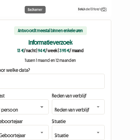
Bekijk de 13 foto's
Badkamer
Antwoordt meestal binnen enkele uren
Informatieverzoek
13 €
/ nacht
|
94 €
/ week
|
395 €
/ maand
Tussen 1 maand en 12 maanden
oor welke data?
ast
Reden van verblijf
eboortejaar
Situatie