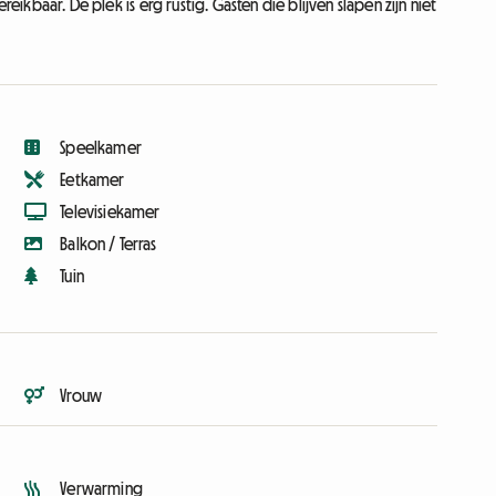
ikbaar. De plek is erg rustig. Gasten die blijven slapen zijn niet
Speelkamer
Eetkamer
Televisiekamer
Balkon / Terras
Tuin
Vrouw
Verwarming