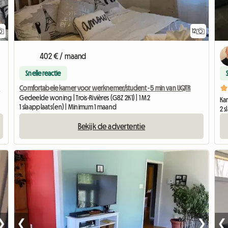
12
402 € / maand
Snelle reactie
)
Comfortabele kamer voor werknemer/student - 5 min van UQTR
Gedeelde woning | Trois-Rivières (G8Z 2K1) | 1 M2
Kam
1 slaapplaats(en) | Minimum 1 maand
2 
Bekijk de advertentie
❯
❮
❯
❮