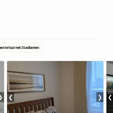
ers te huur met 2 badkamers
❯
❮
❯
❮