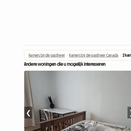
Kamers bij de gastheer
›
Kamers bij de gastheer Canada
›
2 kam
Andere woningen die u mogelijk interesseren
❮