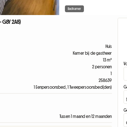
Badkamer
- G8Y 2A8)
Huis
Kamer bij de gastheer
13 m²
V
2 personen
1
258639
G
1 Eenpersoonsbed, 1 Tweepersoonsbed(den)
G
Tussen 1 maand en 12 maanden